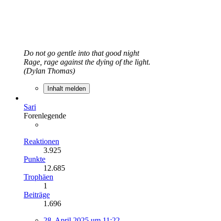
Do not go gentle into that good night
Rage, rage against the dying of the light.
(Dylan Thomas)
Inhalt melden
Sari
Forenlegende
Reaktionen
3.925
Punkte
12.685
Trophäen
1
Beiträge
1.696
28. April 2025 um 11:22