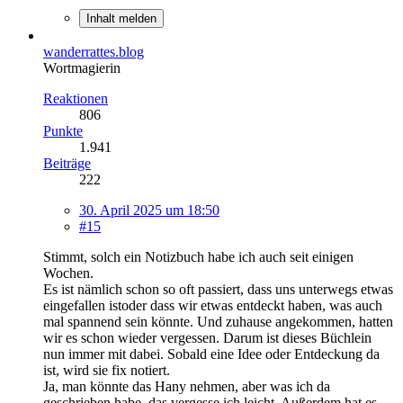
Inhalt melden
wanderrattes.blog
Wortmagierin
Reaktionen
806
Punkte
1.941
Beiträge
222
30. April 2025 um 18:50
#15
Stimmt, solch ein Notizbuch habe ich auch seit einigen
Wochen.
Es ist nämlich schon so oft passiert, dass uns unterwegs etwas
eingefallen istoder dass wir etwas entdeckt haben, was auch
mal spannend sein könnte. Und zuhause angekommen, hatten
wir es schon wieder vergessen. Darum ist dieses Büchlein
nun immer mit dabei. Sobald eine Idee oder Entdeckung da
ist, wird sie fix notiert.
Ja, man könnte das Hany nehmen, aber was ich da
geschrieben habe, das vergesse ich leicht. Außerdem hat es