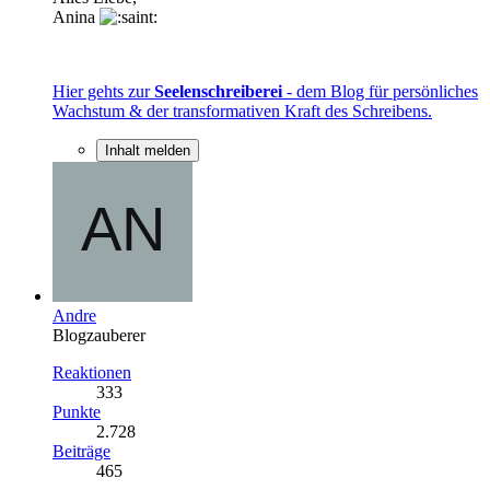
Anina
Hier gehts zur
Seelenschreiberei
- dem Blog für persönliches
Wachstum & der transformativen Kraft des Schreibens.
Inhalt melden
Andre
Blogzauberer
Reaktionen
333
Punkte
2.728
Beiträge
465