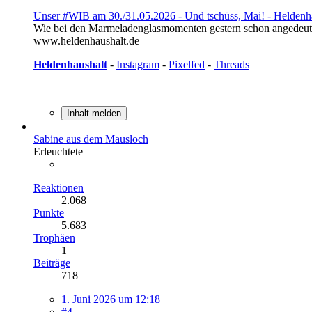
Unser #WIB am 30./31.05.2026 - Und tschüss, Mai! - Heldenh
Wie bei den Marmeladenglasmomenten gestern schon angedeutet,
www.heldenhaushalt.de
Heldenhaushalt
-
Instagram
-
Pixelfed
-
Threads
Inhalt melden
Sabine aus dem Mausloch
Erleuchtete
Reaktionen
2.068
Punkte
5.683
Trophäen
1
Beiträge
718
1. Juni 2026 um 12:18
#4