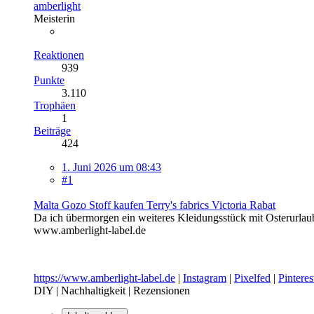
amberlight
Meisterin
Reaktionen
939
Punkte
3.110
Trophäen
1
Beiträge
424
1. Juni 2026 um 08:43
#1
Malta Gozo Stoff kaufen Terry's fabrics Victoria Rabat
Da ich übermorgen ein weiteres Kleidungsstück mit Osterurlaub
www.amberlight-label.de
https://www.amberlight-label.de
|
Instagram
|
Pixelfed
|
Pinteres
DIY | Nachhaltigkeit | Rezensionen