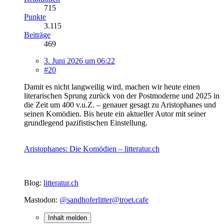
715
Punkte
3.115
Beiträge
469
3. Juni 2026 um 06:22
#20
Damit es nicht langweilig wird, machen wir heute einen
literarischen Sprung zurück von der Postmoderne und 2025 in
die Zeit um 400 v.u.Z. – genauer gesagt zu Aristophanes und
seinen Komödien. Bis heute ein aktueller Autor mit seiner
grundlegend pazifistischen Einstellung.
Aristophanes: Die Komödien – litteratur.ch
Blog:
litteratur.ch
Mastodon:
@sandhoferlitter@troet.cafe
Inhalt melden