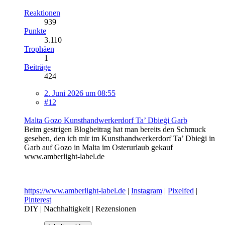
Reaktionen
939
Punkte
3.110
Trophäen
1
Beiträge
424
2. Juni 2026 um 08:55
#12
Malta Gozo Kunsthandwerkerdorf Ta’ Dbieġi Garb
Beim gestrigen Blogbeitrag hat man bereits den Schmuck
gesehen, den ich mir im Kunsthandwerkerdorf Ta’ Dbieġi in
Garb auf Gozo in Malta im Osterurlaub gekauf
www.amberlight-label.de
https://www.amberlight-label.de
|
Instagram
|
Pixelfed
|
Pinterest
DIY | Nachhaltigkeit | Rezensionen