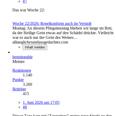
#7
Das war Woche 22:
Woche 22/2026: Regelkonform auch im Verstoß
Montag: An diesem Pfingstmontag blieben wir lange im Bett,
da der Heilige Geist etwas auf den Schädel drückte. Vielleicht
war es auch nur der Geist des Weines…
alltaeglichesundausgedachtes.com
Inhalt melden
henninguhle
Meister
Reaktionen
1.140
Punkte
3.260
Beiträge
415
1. Juni 2026 um 17:05
#8
Dieser Tage kam mit "Tangerines" meine neue Single zu den