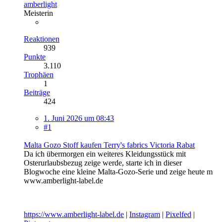
amberlight
Meisterin
Reaktionen
939
Punkte
3.110
Trophäen
1
Beiträge
424
1. Juni 2026 um 08:43
#1
Malta Gozo Stoff kaufen Terry's fabrics Victoria Rabat
Da ich übermorgen ein weiteres Kleidungsstück mit
Osterurlaubsbezug zeige werde, starte ich in dieser
Blogwoche eine kleine Malta-Gozo-Serie und zeige heute m
www.amberlight-label.de
https://www.amberlight-label.de
|
Instagram
|
Pixelfed
|