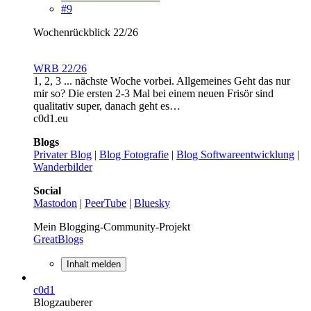
#9
Wochenrückblick 22/26
WRB 22/26
1, 2, 3 ... nächste Woche vorbei. Allgemeines Geht das nur
mir so? Die ersten 2-3 Mal bei einem neuen Frisör sind
qualitativ super, danach geht es…
c0d1.eu
Blogs
Privater Blog
|
Blog Fotografie
|
Blog Softwareentwicklung
|
Wanderbilder
Social
Mastodon
|
PeerTube
|
Bluesky
Mein Blogging-Community-Projekt
GreatBlogs
Inhalt melden
c0d1
Blogzauberer