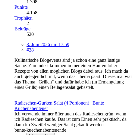
1.398
Punkte
4.158
Trophäen
2
Beiträge
520
3. Juni 2026 um 17:59
#28
Kulinarische Blogevents sind ja schon eine ganz lustige
Sache. Zumindest kommen immer einen Haufen toller
Rezepte von allen möglichen Blogs dabei raus. Ich mach da
auch gelegentlich mit, wenn das Thema passt. Dieses mal war
das Thema "Grillen" und dafür habe ich (in Ermangelung
eines Grills) einen Beilagensalat gebastelt.
Radieschen-Gurken Salat (4 Portionen) | Bunte
Küchenabenteuer
Ich verwende immer öfter auch das Radieschengrün, wenn
ich Radieschen kaufe. Das ist zum Einen sehr praktisch, da
dann im Zweifel weniger Salat gekauft werden…
bunte-kuechenabenteuer.de