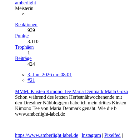
amberlight
Meisterin
Reaktionen
939
Punkte
3.110
Trophäen
1
Beiträge
424
3. Juni 2026 um 08:01
#21
MMM: Kirsten Kimono Tee Maria Denmark Malta Gozo
Schon während des letzten Herbstnähwochenende mit
den Dresdner Nähbloggern habe ich mein drittes Kirsten
Kimono Tee von Maria Denmark genäht. Wie die b
www.amberlight-label.de
https://www.amberlight-label.de
|
Instagram
|
Pixelfed
|