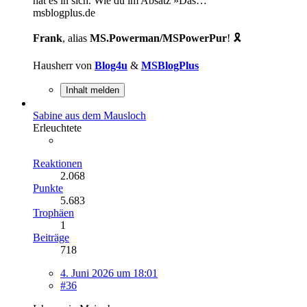
hat es in sich. Wie du im Absatz »Das…
msblogplus.de
Frank
, alias
MS.Powerman/MSPowerPur
! 🎗️
Hausherr von
Blog4u
&
MSBlogPlus
Inhalt melden
Sabine aus dem Mausloch
Erleuchtete
Reaktionen
2.068
Punkte
5.683
Trophäen
1
Beiträge
718
4. Juni 2026 um 18:01
#36