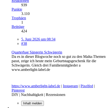
Reaktionen
939
Punkte
3.110
Trophäen
1
Beiträge
424
5. Juni 2026 um 08:34
#38
Quarterbag Sängerin Schwägerin
Da es in dieser Blogwoche noch so gut zu den Malta-Themen
passt, zeige ich heute mein Geburtstagsgeschenk für die
Schwägerin. Gleich drei Familienmitglieder a
www.amberlight-label.de
https://www.amberlight-label.de
|
Instagram
|
Pixelfed
|
Pinterest
DIY | Nachhaltigkeit | Rezensionen
Inhalt melden