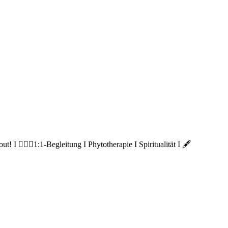
 🙋🏽‍♀️1:1-Begleitung I Phytotherapie I Spiritualität I 🖋️