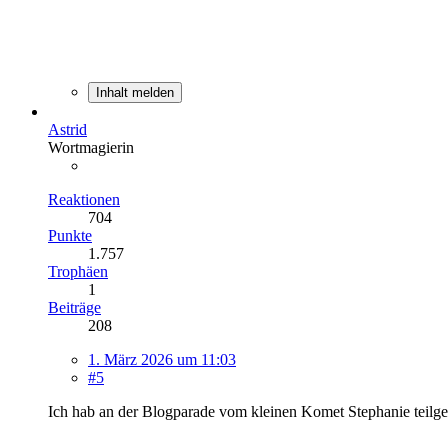
Inhalt melden
Astrid
Wortmagierin
Reaktionen
704
Punkte
1.757
Trophäen
1
Beiträge
208
1. März 2026 um 11:03
#5
Ich hab an der Blogparade vom kleinen Komet Stephanie teil