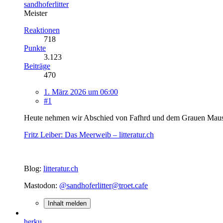
sandhoferlitter
Meister
Reaktionen
718
Punkte
3.123
Beiträge
470
1. März 2026 um 06:00
#1
Heute nehmen wir Abschied von Fafhrd und dem Grauen Mauslin
Fritz Leiber: Das Meerweib – litteratur.ch
Blog:
litteratur.ch
Mastodon:
@sandhoferlitter@troet.cafe
Inhalt melden
herku