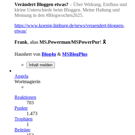
Verändert Bloggen etwas?
– Über Wirkung, Einfluss und
kleine Unterschiede beim Bloggen. Meine Haltung und
Meinung in den #Blogwochen2025.
https://www.koenig-limburg.de/news/veraendert-bloggen-
etwas/
Frank
, alias
MS.Powerman/MSPowerPur
! 🎗️
Hausherr von
Blog4u
&
MSBlogPlus
Inhalt melden
Angela
Wortmagierin
Reaktionen
703
Punkte
1.473
Trophäen
1
Beiträge