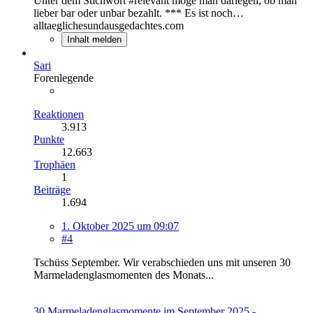
Unter dem Stichwort #relevant möge man darlegen, ob man
lieber bar oder unbar bezahlt. *** Es ist noch…
alltaeglichesundausgedachtes.com
Inhalt melden
Sari
Forenlegende
Reaktionen
3.913
Punkte
12.663
Trophäen
1
Beiträge
1.694
1. Oktober 2025 um 09:07
#4
Tschüss September. Wir verabschieden uns mit unseren 30
Marmeladenglasmomenten des Monats...
30 Marmeladenglasmomente im September 2025 -