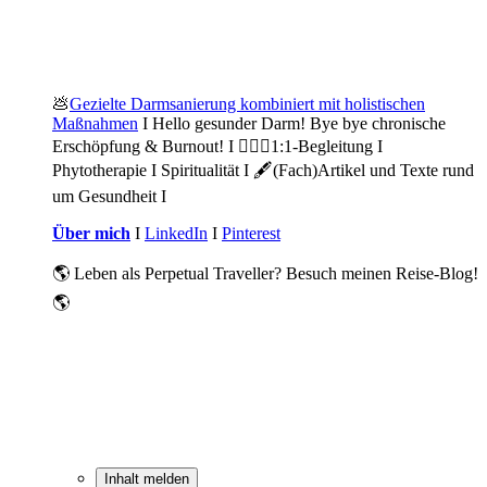
💩
Gezielte Darmsanierung kombiniert mit holistischen
Maßnahmen
I Hello gesunder Darm! Bye bye chronische
Erschöpfung & Burnout! I 🙋🏽‍♀️1:1-Begleitung I
Phytotherapie I Spiritualität I 🖋️(Fach)Artikel und Texte rund
um Gesundheit I
Über mich
I
LinkedIn
I
Pinterest
🌎 Leben als Perpetual Traveller? Besuch meinen Reise-Blog!
🌎
Inhalt melden