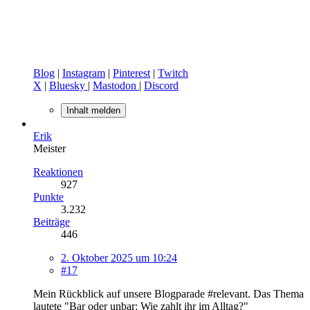
Blog
|
Instagram
|
Pinterest
|
Twitch
X
|
Bluesky
|
Mastodon
|
Discord
Inhalt melden
Erik
Meister
Reaktionen
927
Punkte
3.232
Beiträge
446
2. Oktober 2025 um 10:24
#17
Mein Rückblick auf unsere Blogparade #relevant. Das Thema
lautete "Bar oder unbar: Wie zahlt ihr im Alltag?"