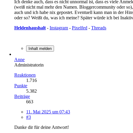
Ich denke auch, dass es nicht unnormal ist, dass es viele Anme
(weiß nicht mal mehr den Namen. Bloggercommunity oder so), a
auch und ich habe nix gepostet. Eventuell kann man in der Hin
oder so? Weißt du, was ich meine? Später würde ich bei Inaktivi
Heldenhaushalt
-
Instagram
-
Pixelfed
-
Threads
Inhalt melden
Anne
Administratorin
Reaktionen
1.716
Punkte
5.382
Beiträge
663
11. Mai 2025 um 07:43
#3
Danke dir für deine Antwort!