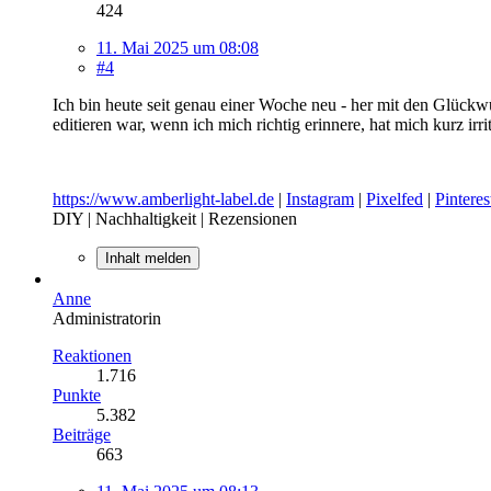
424
11. Mai 2025 um 08:08
#4
Ich bin heute seit genau einer Woche neu - her mit den Glück
editieren war, wenn ich mich richtig erinnere, hat mich kurz irri
https://www.amberlight-label.de
|
Instagram
|
Pixelfed
|
Pinteres
DIY | Nachhaltigkeit | Rezensionen
Inhalt melden
Anne
Administratorin
Reaktionen
1.716
Punkte
5.382
Beiträge
663