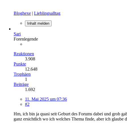
Bloghexe
|
Lieblingsalltag
Inhalt melden
Sari
Forenlegende
Reaktionen
3.908
Punkte
12.648
Trophäen
1
Beiträge
1.692
11. Mai 2025 um 07:36
#2
Hm, ich bin ja quasi seit Geburt des Forums dabei und grob gab
ganz ersichtlich wo ich welches Thema finde, aber ich glaube 