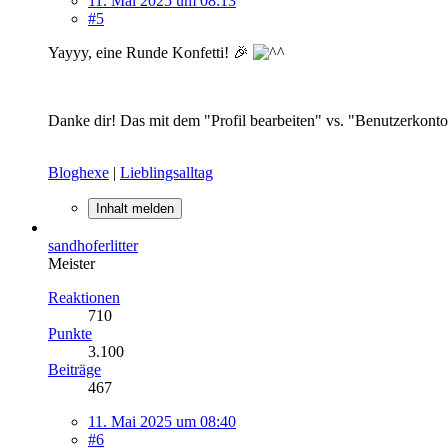
11. Mai 2025 um 08:13
#5
Yayyy, eine Runde Konfetti! 🎉
Danke dir! Das mit dem "Profil bearbeiten" vs. "Benutzerkonto ver
Bloghexe
|
Lieblingsalltag
Inhalt melden
sandhoferlitter
Meister
Reaktionen
710
Punkte
3.100
Beiträge
467
11. Mai 2025 um 08:40
#6