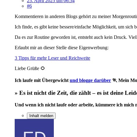
25. April 2025 um 06:54
#6
Kommentieren in anderen Blogs gehört zu meiner Morgenroutine.
Ich finde, es gibt keine bessere/einfache Möglichkeit, um sic
Da es zur Routine geworden ist, entsteht auch kein Druck. Viell
Erlaubt mir an dieser Stelle diese Eigenwerbung:
3 Tipps für mehr Leser und Reichweite
Liebe Grüße 🌻
Ich laufe mit Übergewicht
und blogge darüber
🏃 Mein Mot
» Es ist nicht die Zeit, die zählt – es ist deine Lei
Und wenn ich nicht laufe oder arbeite, kümmere ich mich m
Inhalt melden