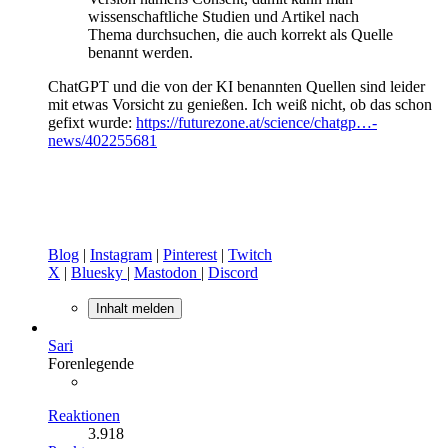
wissenschaftliche Studien und Artikel nach
Thema durchsuchen, die auch korrekt als Quelle
benannt werden.
ChatGPT und die von der KI benannten Quellen sind leider
mit etwas Vorsicht zu genießen. Ich weiß nicht, ob das schon
gefixt wurde:
https://futurezone.at/science/chatgp…-
news/402255681
Blog
|
Instagram
|
Pinterest
|
Twitch
X
|
Bluesky
|
Mastodon
|
Discord
Inhalt melden
Sari
Forenlegende
Reaktionen
3.918