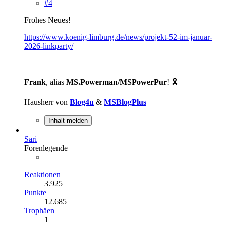
#4
Frohes Neues!
https://www.koenig-limburg.de/news/projekt-52-im-januar-
2026-linkparty/
Frank
, alias
MS.Powerman/MSPowerPur
! 🎗️
Hausherr von
Blog4u
&
MSBlogPlus
Inhalt melden
Sari
Forenlegende
Reaktionen
3.925
Punkte
12.685
Trophäen
1