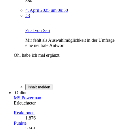
880
4. April 2025 um 09:50
#3
Zitat von Sari
Mir fehlt als Auswahlmöglichkeit in der Umfrage
eine neutrale Antwort
Oh, habe ich mal ergänzt.
Inhalt melden
Online
MS.Powerman
Erleuchteter
Reaktionen
1.876
Punkte
5.661