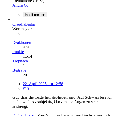
Freundliche Grüße,
Andre G.
Inhalt melden
ClaudiaBerlin
Wortmagierin
Reaktionen
474
Punkte
1.514
Trophäen
1
Beiträge
201
22. April 2025 um 12:58
#15
Gut, dass die Texte hell geblieben sind! Auf Schwarz lese ich
nicht, weil es - subjektiv, klar - meine Augen zu sehr
anstrengt.
Digital Diary
- Vom Sinn des Lebens zum Buchstabenglück