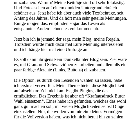
umzubauen. Warum? Meine Beiträge sind oft sehr fotolastig.
Und Fotos sehen auf einem dunklen Untergrund einfach
schöner aus. Jetzt habe ich aber auch viele Textbeiträge, seit
Anfang des Jahres. Und da hört man sehr geteilte Meinungen.
Einige mögen das, empfinden sogar das Lesen als
entspannter. Andere lehnen es vollkommen ab.
Jetzt bin ich ja jemand der sagt, mein Blog, meine Regeln.
Trotzdem würde mich dazu mal Eure Meinung interessieren
und ich hänge hier mal eine Umfrage an.
Es soll dann übrigens kein Dunkelbunter Blog sein. Ziel wäre
es, mit Grau- und Schwarztönen zu arbeiten und allenfalls ein
paar farbige Akzente (Links, Buttons) einzubauen.
Die Option, es durch den Lesenden wählen zu lassen, habe
ich erstmal verworfen. Mein Theme bietet diese Möglichkeit
auf absehbare Zeit nicht an. Es gibt Plugins, die das
ermöglichen. Das Ergebnis ist aber oft *Kraftausdruck Eurer
Wahl einsetzen*. Eines habe ich gefunden, welches das wohl
ganz gut machen soll, mit vielen Möglichkeiten selbst Dinge
einzustellen. Nur, die wollen von mir ein kleines Vermögen
für die Vollversion haben, was ich nicht bereit bin zu zahlen.