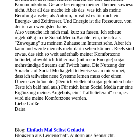
Kommunikation. Gerade bei einigen meiner Themen sowieso
nicht. Aber all das mache ich als das, was ich als meine
Berufung ansehe, als Autorin, privat ist es für mich ein
Energie- und Zeitfresser. Und Energie ist die Ressource, von
der ich am wenigsten habe.
Also versuche ich mich mal, kurz zu fassen. Ich schaue
regelmäßig in die Social-Media-Kanäle rein, die ich als
"Zuwegung" zu meinem Zuhause im Internet sehe. Aber ich
kann und werde niemals mehr darin sehen können. Reels sind
etwas, das sich so weit außerhalb meiner Komfortzone
befindet, obwohl ich früher mal (mit mehr Energie) sogar
mehrstündige Streams auf Twitch hatte. Die Nutzung der
Sprache auf Social Media geht teilweise so an mir vorbei,
dass ich teilweise neue Systeme lernen muss oder einen
Übersetzer bräuchte. (Den ich vielleicht sogar gefunden habe.
Teste ich bald mal aus.) Für mich kann Social Media nur eine
Ergänzung meines Angebots, ein "Trafficlieferant" sein, es
wird nie meine Komfortzone werden.
Liebe Grüße
Daira
Blog:
Einfach Mal Selbst Gedacht
Bloggerin aus Leidenschaft, Autorin aus Sehnsucht,