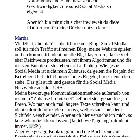
Algorithmus und ohne diese schnelle
Geschwindigkeit, die sonst Social Media so
eigen ist.
Aber ich bin mir nicht sicher inwieweit du diese
Plattformen für deine Bücher nutzen kannst.
Martha
Vielleicht, aber dafür habe ich meinen Blog. Social Media,
soll für mich Traffic auf meinen Blog, meine Website spielen,
und da komme ich nicht um die Big Player rum, da sie viel
eher Reichweite produzieren, mit ihrem Algorithmus und die
meisten Buchleser sich eben dort aufhalten. Wie gesagt,
Social Media ist nicht mein Zuhause, da gelten die Regeln der
Betreiber. Und nicht immer sind es Regeln, hinter denen ich
stehe. Das gilt auch und gerade für die Social-Media-
Netzwerke aus den USA.
Meine bevorzugte Kommunikationsmethode außerhalb von
meinem "Zuhause im Internet" befindet sich genau hier, in
Foren. Wo man auch mal längere Texte schreiben kann und
nicht sofort drauf reagieren muss, weil es sonst aus dem
Sichtfeld verschwindet. Aber auch hier versuche ich mich, so
kurz wie möglich zu fassen. (Ja, ich weiß, gelingt mir nicht
immer.
)
Aber wie gesagt, Bookstagram und die Buchszene auf