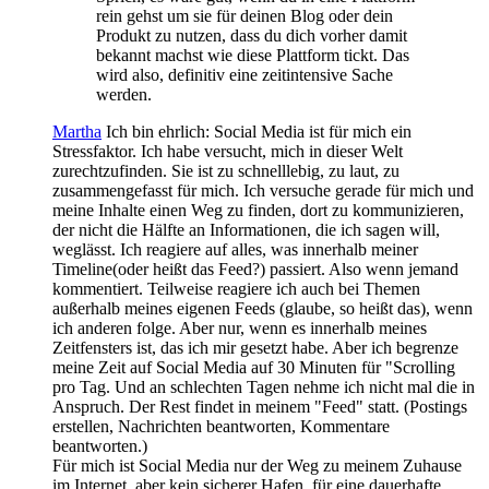
rein gehst um sie für deinen Blog oder dein
Produkt zu nutzen, dass du dich vorher damit
bekannt machst wie diese Plattform tickt. Das
wird also, definitiv eine zeitintensive Sache
werden.
Martha
Ich bin ehrlich: Social Media ist für mich ein
Stressfaktor. Ich habe versucht, mich in dieser Welt
zurechtzufinden. Sie ist zu schnelllebig, zu laut, zu
zusammengefasst für mich. Ich versuche gerade für mich und
meine Inhalte einen Weg zu finden, dort zu kommunizieren,
der nicht die Hälfte an Informationen, die ich sagen will,
weglässt. Ich reagiere auf alles, was innerhalb meiner
Timeline(oder heißt das Feed?) passiert. Also wenn jemand
kommentiert. Teilweise reagiere ich auch bei Themen
außerhalb meines eigenen Feeds (glaube, so heißt das), wenn
ich anderen folge. Aber nur, wenn es innerhalb meines
Zeitfensters ist, das ich mir gesetzt habe. Aber ich begrenze
meine Zeit auf Social Media auf 30 Minuten für "Scrolling
pro Tag. Und an schlechten Tagen nehme ich nicht mal die in
Anspruch. Der Rest findet in meinem "Feed" statt. (Postings
erstellen, Nachrichten beantworten, Kommentare
beantworten.)
Für mich ist Social Media nur der Weg zu meinem Zuhause
im Internet, aber kein sicherer Hafen, für eine dauerhafte