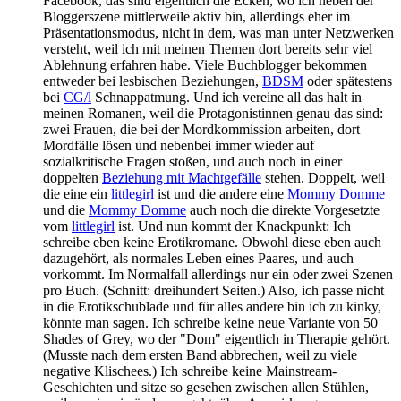
Facebook, das sind eigentlich die Ecken, wo ich neben der
Bloggerszene mittlerweile aktiv bin, allerdings eher im
Präsentationsmodus, nicht in dem, was man unter Netzwerken
versteht, weil ich mit meinen Themen dort bereits sehr viel
Ablehnung erfahren habe. Viele Buchblogger bekommen
entweder bei lesbischen Beziehungen,
BDSM
oder spätestens
bei
CG/l
Schnappatmung. Und ich vereine all das halt in
meinen Romanen, weil die Protagonistinnen genau das sind:
zwei Frauen, die bei der Mordkommission arbeiten, dort
Mordfälle lösen und nebenbei immer wieder auf
sozialkritische Fragen stoßen, und auch noch in einer
doppelten
Beziehung mit Machtgefälle
stehen. Doppelt, weil
die eine ein
littlegirl
ist und die andere eine
Mommy Domme
und die
Mommy Domme
auch noch die direkte Vorgesetzte
vom
littlegirl
ist. Und nun kommt der Knackpunkt: Ich
schreibe eben keine Erotikromane. Obwohl diese eben auch
dazugehört, als normales Leben eines Paares, und auch
vorkommt. Im Normalfall allerdings nur ein oder zwei Szenen
pro Buch. (Schnitt: dreihundert Seiten.) Also, ich passe nicht
in die Erotikschublade und für alles andere bin ich zu kinky,
könnte man sagen. Ich schreibe keine neue Variante von 50
Shades of Grey, wo der "Dom" eigentlich in Therapie gehört.
(Musste nach dem ersten Band abbrechen, weil zu viele
negative Klischees.) Ich schreibe keine Mainstream-
Geschichten und sitze so gesehen zwischen allen Stühlen,