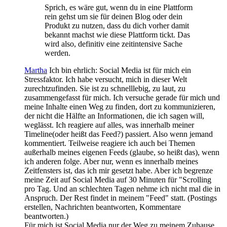
Sprich, es wäre gut, wenn du in eine Plattform
rein gehst um sie für deinen Blog oder dein
Produkt zu nutzen, dass du dich vorher damit
bekannt machst wie diese Plattform tickt. Das
wird also, definitiv eine zeitintensive Sache
werden.
Martha
Ich bin ehrlich: Social Media ist für mich ein
Stressfaktor. Ich habe versucht, mich in dieser Welt
zurechtzufinden. Sie ist zu schnelllebig, zu laut, zu
zusammengefasst für mich. Ich versuche gerade für mich und
meine Inhalte einen Weg zu finden, dort zu kommunizieren,
der nicht die Hälfte an Informationen, die ich sagen will,
weglässt. Ich reagiere auf alles, was innerhalb meiner
Timeline(oder heißt das Feed?) passiert. Also wenn jemand
kommentiert. Teilweise reagiere ich auch bei Themen
außerhalb meines eigenen Feeds (glaube, so heißt das), wenn
ich anderen folge. Aber nur, wenn es innerhalb meines
Zeitfensters ist, das ich mir gesetzt habe. Aber ich begrenze
meine Zeit auf Social Media auf 30 Minuten für "Scrolling
pro Tag. Und an schlechten Tagen nehme ich nicht mal die in
Anspruch. Der Rest findet in meinem "Feed" statt. (Postings
erstellen, Nachrichten beantworten, Kommentare
beantworten.)
Für mich ist Social Media nur der Weg zu meinem Zuhause