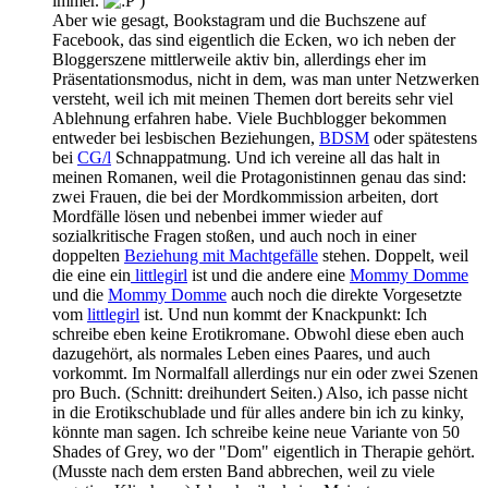
immer.
)
Aber wie gesagt, Bookstagram und die Buchszene auf
Facebook, das sind eigentlich die Ecken, wo ich neben der
Bloggerszene mittlerweile aktiv bin, allerdings eher im
Präsentationsmodus, nicht in dem, was man unter Netzwerken
versteht, weil ich mit meinen Themen dort bereits sehr viel
Ablehnung erfahren habe. Viele Buchblogger bekommen
entweder bei lesbischen Beziehungen,
BDSM
oder spätestens
bei
CG/l
Schnappatmung. Und ich vereine all das halt in
meinen Romanen, weil die Protagonistinnen genau das sind:
zwei Frauen, die bei der Mordkommission arbeiten, dort
Mordfälle lösen und nebenbei immer wieder auf
sozialkritische Fragen stoßen, und auch noch in einer
doppelten
Beziehung mit Machtgefälle
stehen. Doppelt, weil
die eine ein
littlegirl
ist und die andere eine
Mommy Domme
und die
Mommy Domme
auch noch die direkte Vorgesetzte
vom
littlegirl
ist. Und nun kommt der Knackpunkt: Ich
schreibe eben keine Erotikromane. Obwohl diese eben auch
dazugehört, als normales Leben eines Paares, und auch
vorkommt. Im Normalfall allerdings nur ein oder zwei Szenen
pro Buch. (Schnitt: dreihundert Seiten.) Also, ich passe nicht
in die Erotikschublade und für alles andere bin ich zu kinky,
könnte man sagen. Ich schreibe keine neue Variante von 50
Shades of Grey, wo der "Dom" eigentlich in Therapie gehört.
(Musste nach dem ersten Band abbrechen, weil zu viele