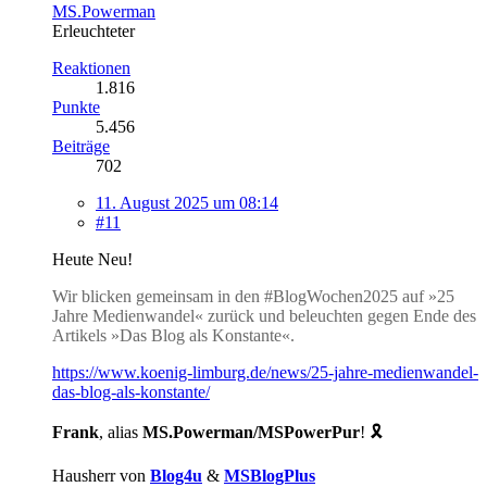
MS.Powerman
Erleuchteter
Reaktionen
1.816
Punkte
5.456
Beiträge
702
11. August 2025 um 08:14
#11
Heute Neu!
Wir blicken gemeinsam in den #BlogWochen2025 auf »25
Jahre Medienwandel« zurück und beleuchten gegen Ende des
Artikels »Das Blog als Konstante«.
https://www.koenig-limburg.de/news/25-jahre-medienwandel-
das-blog-als-konstante/
Frank
, alias
MS.Powerman/MSPowerPur
! 🎗️
Hausherr von
Blog4u
&
MSBlogPlus