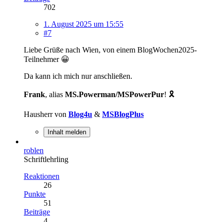
702
1. August 2025 um 15:55
#7
Liebe Grüße nach Wien, von einem BlogWochen2025-
Teilnehmer 😀
Da kann ich mich nur anschließen.
Frank
, alias
MS.Powerman/MSPowerPur
! 🎗️
Hausherr von
Blog4u
&
MSBlogPlus
Inhalt melden
roblen
Schriftlehrling
Reaktionen
26
Punkte
51
Beiträge
4