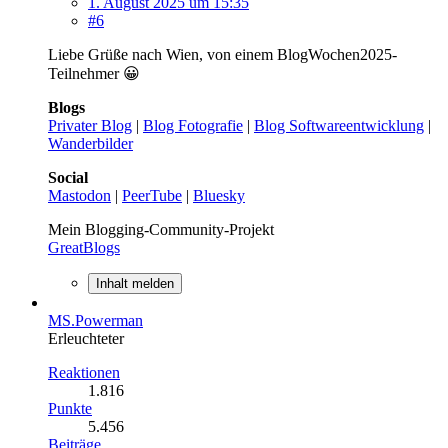
1. August 2025 um 15:35
#6
Liebe Grüße nach Wien, von einem BlogWochen2025-
Teilnehmer 😀
Blogs
Privater Blog
|
Blog Fotografie
|
Blog Softwareentwicklung
|
Wanderbilder
Social
Mastodon
|
PeerTube
|
Bluesky
Mein Blogging-Community-Projekt
GreatBlogs
Inhalt melden
MS.Powerman
Erleuchteter
Reaktionen
1.816
Punkte
5.456
Beiträge