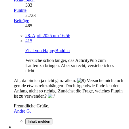
333
Punkte
2.728
Beiträge
465
28. April 2025 um 16:56
#15
Zitat von HappyBuddha
Versuche schon länger, das ActicityPub zum
Laufen zu bringen. Aber so recht, verstehe ich es
nicht
Ah, da bin ich ja nicht ganz allein.
Versuche mich auch
gerade etwas reinzuhängen. Doch irgendwie finde ich den
Anfang nicht so richtig. Zunächst die Frage, welches Plugin
ist zu verwenden?
Freundliche Grüße,
Andre G.
Inhalt melden