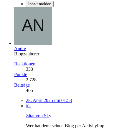
Inhalt melden
Andre
Blogzauberer
Reaktionen
333
Punkte
2.728
Beiträge
465
28. April 2025 um 01:53
#2
Zitat von Sky
Wer hat denn seinen Blog per ActivityPup