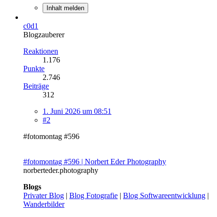
Inhalt melden
c0d1
Blogzauberer
Reaktionen
1.176
Punkte
2.746
Beiträge
312
1. Juni 2026 um 08:51
#2
#fotomontag #596
#fotomontag #596 | Norbert Eder Photography
norberteder.photography
Blogs
Privater Blog
|
Blog Fotografie
|
Blog Softwareentwicklung
|
Wanderbilder