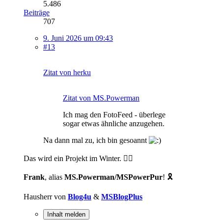
5.486
Beiträge
707
9. Juni 2026 um 09:43
#13
Zitat von herku
Zitat von MS.Powerman
Ich mag den FotoFeed - überlege
sogar etwas ähnliche anzugehen.
Na dann mal zu, ich bin gesoannt
Das wird ein Projekt im Winter. ✌🏻
Frank
, alias
MS.Powerman/MSPowerPur
! 🎗️
Hausherr von
Blog4u
&
MSBlogPlus
Inhalt melden