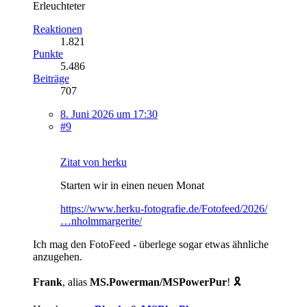
Erleuchteter
Reaktionen
1.821
Punkte
5.486
Beiträge
707
8. Juni 2026 um 17:30
#9
Zitat von herku
Starten wir in einen neuen Monat
https://www.herku-fotografie.de/Fotofeed/2026/
…nholmmargerite/
Ich mag den FotoFeed - überlege sogar etwas ähnliche
anzugehen.
Frank
, alias
MS.Powerman/MSPowerPur
! 🎗️