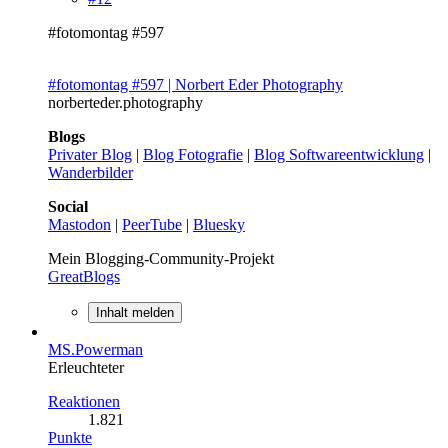
#fotomontag #597
#fotomontag #597 | Norbert Eder Photography
norberteder.photography
Blogs
Privater Blog
|
Blog Fotografie
|
Blog Softwareentwicklung
|
Wanderbilder
Social
Mastodon
|
PeerTube
|
Bluesky
Mein Blogging-Community-Projekt
GreatBlogs
Inhalt melden
MS.Powerman
Erleuchteter
Reaktionen
1.821
Punkte