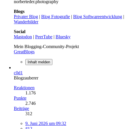
norberteder.photography
Blogs
Privater Blog
|
Blog Fotografie
|
Blog Softwareentwicklung
|
Wanderbilder
Social
Mastodon
|
PeerTube
|
Bluesky
Mein Blogging-Community-Projekt
GreatBlogs
Inhalt melden
c0d1
Blogzauberer
Reaktionen
1.176
Punkte
2.746
Beiträge
312
9. Juni 2026 um 09:32
#12