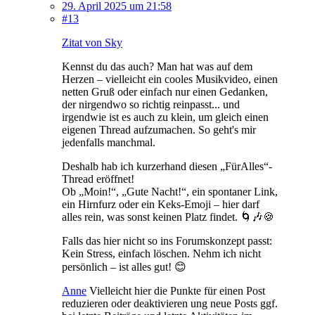
29. April 2025 um 21:58
#13
Zitat von Sky
Kennst du das auch? Man hat was auf dem
Herzen – vielleicht ein cooles Musikvideo, einen
netten Gruß oder einfach nur einen Gedanken,
der nirgendwo so richtig reinpasst... und
irgendwie ist es auch zu klein, um gleich einen
eigenen Thread aufzumachen. So geht's mir
jedenfalls manchmal.
Deshalb hab ich kurzerhand diesen „FürAlles“-
Thread eröffnet!
Ob „Moin!“, „Gute Nacht!“, ein spontaner Link,
ein Hirnfurz oder ein Keks-Emoji – hier darf
alles rein, was sonst keinen Platz findet. 🌀🎶🍪
Falls das hier nicht so ins Forumskonzept passt:
Kein Stress, einfach löschen. Nehm ich nicht
persönlich – ist alles gut! 😊
Anne
Vielleicht hier die Punkte für einen Post
reduzieren oder deaktivieren ung neue Posts ggf.