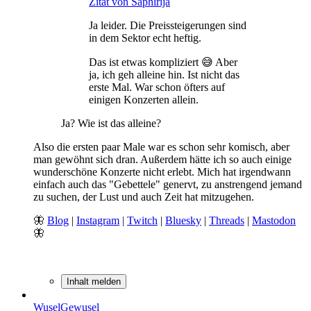
Zitat von Saphirija
Ja leider. Die Preissteigerungen sind
in dem Sektor echt heftig.
Das ist etwas kompliziert 😅 Aber
ja, ich geh alleine hin. Ist nicht das
erste Mal. War schon öfters auf
einigen Konzerten allein.
Ja? Wie ist das alleine?
Also die ersten paar Male war es schon sehr komisch, aber
man gewöhnt sich dran. Außerdem hätte ich so auch einige
wunderschöne Konzerte nicht erlebt. Mich hat irgendwann
einfach auch das "Gebettele" genervt, zu anstrengend jemand
zu suchen, der Lust und auch Zeit hat mitzugehen.
🦋
Blog
|
Instagram
|
Twitch
|
Bluesky
|
Threads
|
Mastodon
🦋
Inhalt melden
WuselGewusel