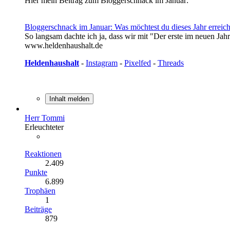
Hier mein Beitrag zum Bloggerschnack im Januar:
Bloggerschnack im Januar: Was möchtest du dieses Jahr erreic
So langsam dachte ich ja, dass wir mit "Der erste im neuen Jah
www.heldenhaushalt.de
Heldenhaushalt
-
Instagram
-
Pixelfed
-
Threads
Inhalt melden
Herr Tommi
Erleuchteter
Reaktionen
2.409
Punkte
6.899
Trophäen
1
Beiträge
879