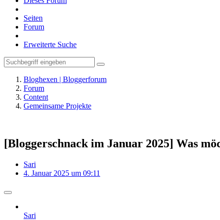
Dieses Forum
Seiten
Forum
Erweiterte Suche
Bloghexen | Bloggerforum
Forum
Content
Gemeinsame Projekte
[Bloggerschnack im Januar 2025] Was möch
Sari
4. Januar 2025 um 09:11
Sari