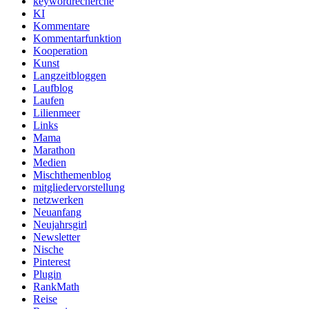
keywordrecherche
KI
Kommentare
Kommentarfunktion
Kooperation
Kunst
Langzeitbloggen
Laufblog
Laufen
Lilienmeer
Links
Mama
Marathon
Medien
Mischthemenblog
mitgliedervorstellung
netzwerken
Neuanfang
Neujahrsgirl
Newsletter
Nische
Pinterest
Plugin
RankMath
Reise