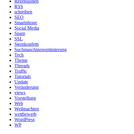
Rezensionen
RSS
schreiben
SEO
Smartphone
Social Media
Spam
SSL
Sternkonfetti
Suchmaschinenoptimierung
Tech
Theme
Threads
Traffic
Tutorials
Update
Veränderung
views
Vorstellung
Web
Weihnachten
wettbewerb
WordPress
WP