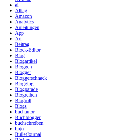
ai
Alltag
Amazon
Analytics
Anleitungen
App
Art
Beitrag
Block-Editor
Blog
Blogartikel
Bloggen
Blogger
Bloggerschnack
Blogging
Blogparade
Blogreihen
Blogroll
Blogs
buchautor
Buchblogger
buchschreiben
bujo
BulletJournal
Bücher