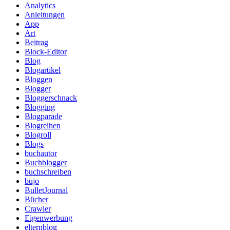
Analytics
Anleitungen
App
Art
Beitrag
Block-Editor
Blog
Blogartikel
Bloggen
Blogger
Bloggerschnack
Blogging
Blogparade
Blogreihen
Blogroll
Blogs
buchautor
Buchblogger
buchschreiben
bujo
BulletJournal
Bücher
Crawler
Eigenwerbung
elternblog