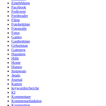
Empfehlung
Facebook
Fediverse
Feedreader
Filme
Fotobeiträge
Fotografie
Fotos
Games
Gastbeiträge
Geburtstag
Gutenerg
Haustiere
Hilfe
Home
Humor
Instagram
Jimdo
Journal
Katzen
keywordrecherche
KI
Kommentare
Kommentarfunktion
Kooperation