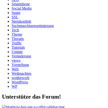
Smartphone
Social Media
Spam
SSL
Sternkonfetti
Suchmaschinenoptimierung
Tech
Theme
Threads
Traffic
Tutorials
Update
Veränderung
views
Vorstellung
Web
Weihnachten
wettbewerb
WordPress
WP
Unterstütze das Forum!