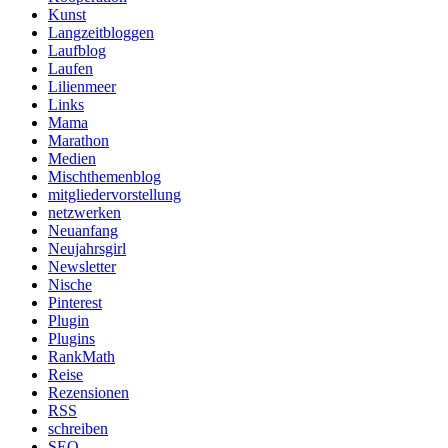
Kunst
Langzeitbloggen
Laufblog
Laufen
Lilienmeer
Links
Mama
Marathon
Medien
Mischthemenblog
mitgliedervorstellung
netzwerken
Neuanfang
Neujahrsgirl
Newsletter
Nische
Pinterest
Plugin
Plugins
RankMath
Reise
Rezensionen
RSS
schreiben
SEO