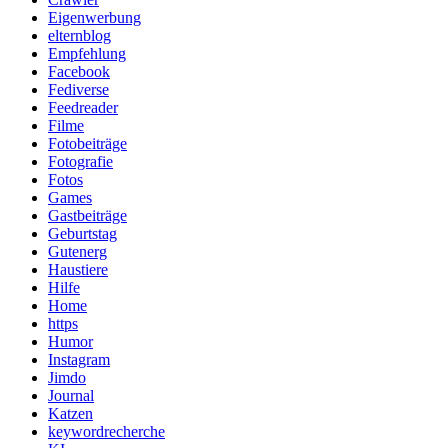
Eigenwerbung
elternblog
Empfehlung
Facebook
Fediverse
Feedreader
Filme
Fotobeiträge
Fotografie
Fotos
Games
Gastbeiträge
Geburtstag
Gutenerg
Haustiere
Hilfe
Home
https
Humor
Instagram
Jimdo
Journal
Katzen
keywordrecherche