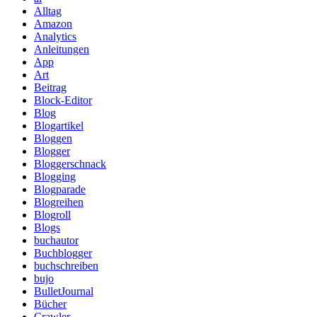
Alltag
Amazon
Analytics
Anleitungen
App
Art
Beitrag
Block-Editor
Blog
Blogartikel
Bloggen
Blogger
Bloggerschnack
Blogging
Blogparade
Blogreihen
Blogroll
Blogs
buchautor
Buchblogger
buchschreiben
bujo
BulletJournal
Bücher
Crawler