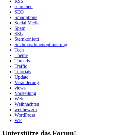
RSS
schreiben
SEO
Smartphone
Social Media
Spam
SSL
Sternkonfetti
Suchmaschinenoptimierung
Tech
Theme
Threads
Traffic
Tutorials
Update
Veränderung
views
Vorstellung
Web
Weihnachten
wettbewerb
WordPress
WP
Unterstütze das Forum!