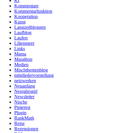
KI
Kommentare
Kommentarfunktion
Kooperation
Kunst
Langzeitbloggen
Laufblog
Laufen
Lilienmeer
Links
Mama
Marathon
Medien
Mischthemenblog
mitgliedervorstellung
netzwerken
Neuanfang
Neujahrsgirl
Newsletter
Nische
Pinterest
Plugin
RankMath
Reise
Rezensionen