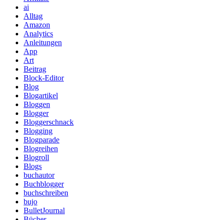
ai
Alltag
Amazon
Analytics
Anleitungen
App
Art
Beitrag
Block-Editor
Blog
Blogartikel
Bloggen
Blogger
Bloggerschnack
Blogging
Blogparade
Blogreihen
Blogroll
Blogs
buchautor
Buchblogger
buchschreiben
bujo
BulletJournal
Bücher