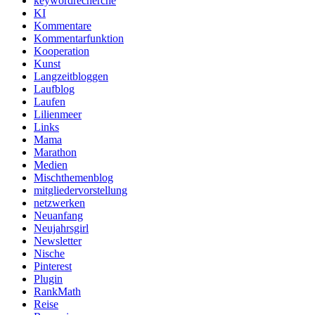
keywordrecherche
KI
Kommentare
Kommentarfunktion
Kooperation
Kunst
Langzeitbloggen
Laufblog
Laufen
Lilienmeer
Links
Mama
Marathon
Medien
Mischthemenblog
mitgliedervorstellung
netzwerken
Neuanfang
Neujahrsgirl
Newsletter
Nische
Pinterest
Plugin
RankMath
Reise